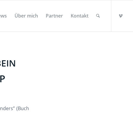
ews
Über mich
Partner
Kontakt
BEIN
IP
onders” (Buch